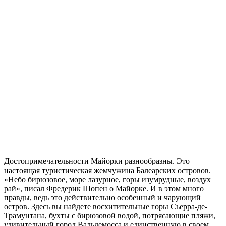
Достопримечательности Майорки разнообразны. Это
настоящая туристическая жемчужина Балеарских островов.
«Небо бирюзовое, море лазурное, горы изумрудные, воздух
рай», писал Фредерик Шопен о Майорке. И в этом много
правды, ведь это действительно особенный и чарующий
остров. Здесь вы найдете восхитительные горы Сьерра-де-
Трамунтана, бухты с бирюзовой водой, потрясающие пляжи,
удивительный город Вальдемосса и единственную в своем