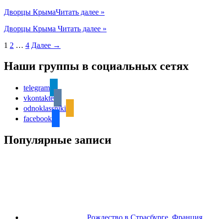
Дворцы Крыма
Читать далее »
Дворцы Крыма
Читать далее »
1
2
…
4
Далее
→
Наши группы в социальных сетях
telegram
vkontakte
odnoklassniki
facebook
Популярные записи
Рождество в Страсбурге, Франция.