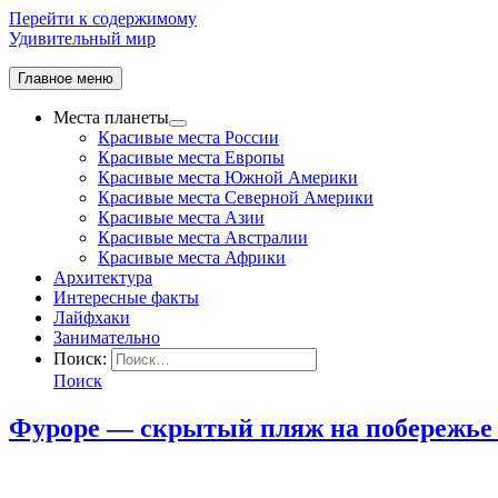
Перейти к содержимому
Удивительный мир
Главное меню
Места планеты
Красивые места России
Красивые места Европы
Красивые места Южной Америки
Красивые места Северной Америки
Красивые места Азии
Красивые места Австралии
Красивые места Африки
Архитектура
Интересные факты
Лайфхаки
Занимательно
Поиск:
Поиск
Фуроре — скрытый пляж на побережье