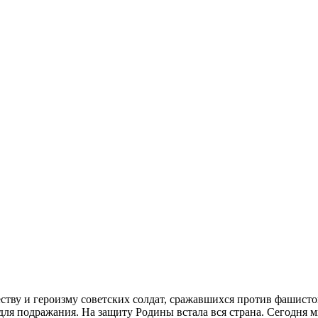
ву и героизму советских солдат, сражавшихся против фашистов
м для подражания. На защиту Родины встала вся страна. Сегодн